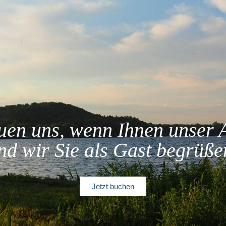
euen uns, wenn Ihnen unser 
nd wir Sie als Gast begrüße
Jetzt buchen