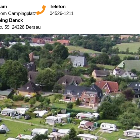
cam
Telefon
vom Campingplatz
04526-1211
ing Banck
tr. 59, 24326 Dersau