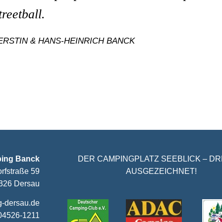
treetball.
ERSTIN & HANS-HEINRICH BANCK
ing Banck
DER CAMPINGPLATZ SEEBLICK – DR
rfstraße 59
AUSGEZEICHNET!
326 Dersau
g-dersau.de
 04526-1211