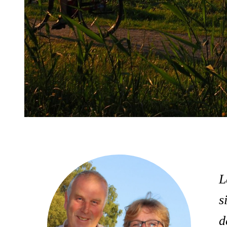
L
s
d