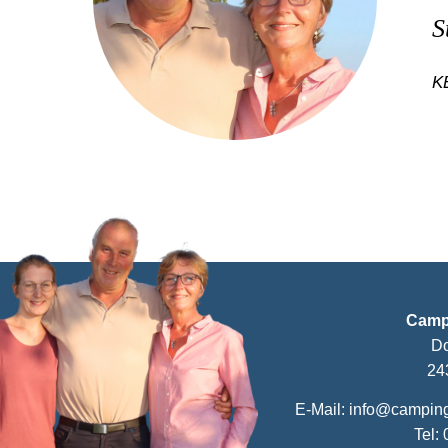
S
K
Camp
Do
24
E-Mail: info@campin
Tel: